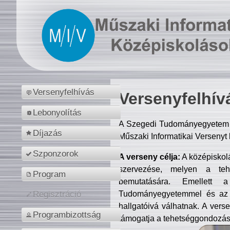
Versenyfelhívás
Versenyfelhív
Lebonyolítás
A Szegedi Tudományegyetem M
Díjazás
Műszaki Informatikai Versenyt
Szponzorok
A verseny célja:
A középiskol
szervezése, melyen a tehe
Program
bemutatására. Emellett 
Tudományegyetemmel és az o
Regisztráció
hallgatóivá válhatnak. A verse
Programbizottság
támogatja a tehetséggondozást