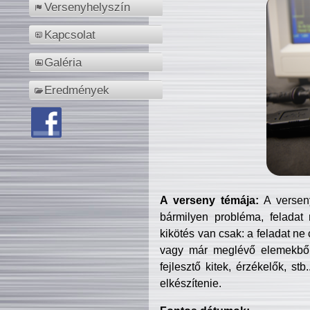
Versenyhelyszín
Kapcsolat
Galéria
Eredmények
A verseny témája:
A verseny
bármilyen probléma, feladat
kikötés van csak: a feladat ne
vagy már meglévő elemekből ö
fejlesztő kitek, érzékelők, st
elkészítenie.