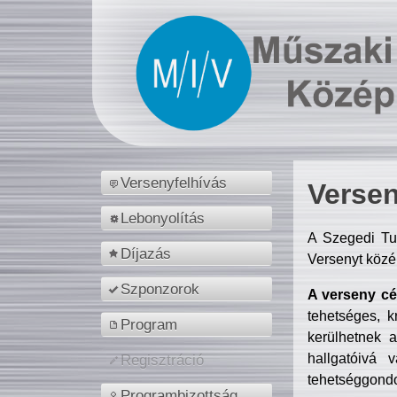
Versenyfelhívás
Versen
Lebonyolítás
A Szegedi Tu
Díjazás
Versenyt közé
Szponzorok
A verseny cél
tehetséges, k
Program
kerülhetnek 
hallgatóivá 
Regisztráció
tehetséggondo
Programbizottság