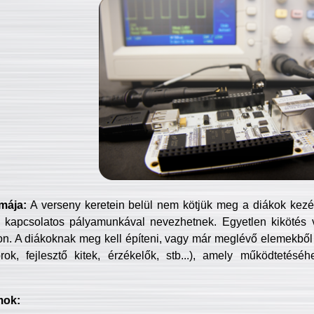
mája:
A verseny keretein belül nem kötjük meg a diákok kezét 
 kapcsolatos pályamunkával nevezhetnek. Egyetlen kikötés 
jon. A diákoknak meg kell építeni, vagy már meglévő elemekből ö
ok, fejlesztő kitek, érzékelők, stb...), amely működtetésé
mok: