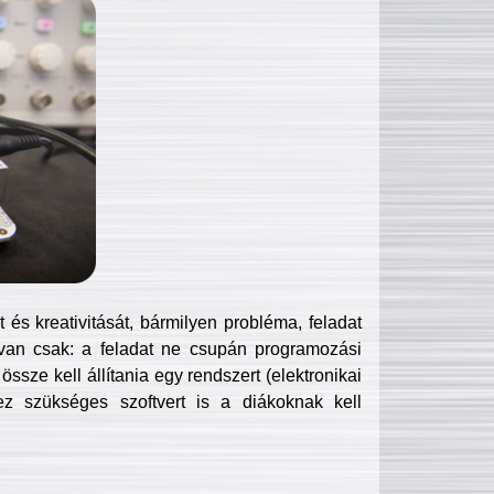
és kreativitását, bármilyen probléma, feladat
van csak: a feladat ne csupán programozási
ssze kell állítania egy rendszert (elektronikai
hez szükséges szoftvert is a diákoknak kell