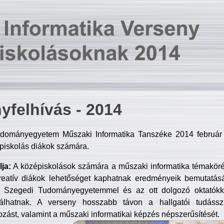
yfelhívás - 2014
dományegyetem Műszaki Informatika Tanszéke 2014 február 2
piskolás diákok számára.
ja:
A középiskolások számára a műszaki informatika témakör
reatív diákok lehetőséget kaphatnak eredményeik bemutatásá
a Szegedi Tudományegyetemmel és az ott dolgozó oktatókka
válhatnak. A verseny hosszabb távon a hallgatói tudásszi
zást, valamint a műszaki informatikai képzés népszerűsítését.