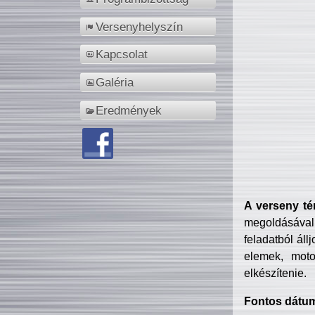
Versenyhelyszín
Kapcsolat
Galéria
Eredmények
A verseny té
megoldásával
feladatból áll
elemek, motor
elkészítenie.
Fontos dátu