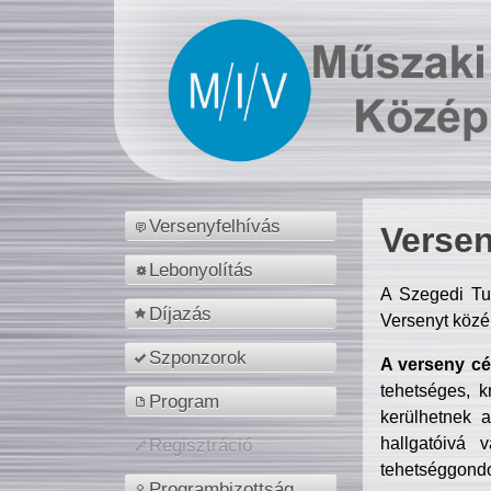
Versenyfelhívás
Versen
Lebonyolítás
A Szegedi Tu
Díjazás
Versenyt közé
Szponzorok
A verseny cél
tehetséges, k
Program
kerülhetnek 
hallgatóivá 
Regisztráció
tehetséggondo
Programbizottság