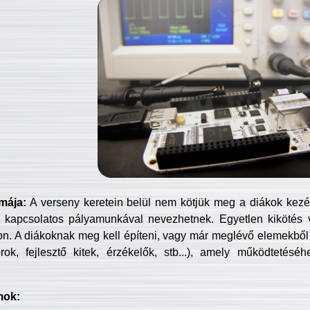
mája:
A verseny keretein belül nem kötjük meg a diákok kezét 
 kapcsolatos pályamunkával nevezhetnek. Egyetlen kikötés 
jon. A diákoknak meg kell építeni, vagy már meglévő elemekből ö
ok, fejlesztő kitek, érzékelők, stb...), amely működtetésé
mok: