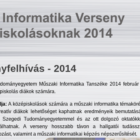
yfelhívás - 2014
dományegyetem Műszaki Informatika Tanszéke 2014 február 2
piskolás diákok számára.
ja:
A középiskolások számára a műszaki informatika témakör
reatív diákok lehetőséget kaphatnak eredményeik bemutatásá
a Szegedi Tudományegyetemmel és az ott dolgozó oktatókka
válhatnak. A verseny hosszabb távon a hallgatói tudásszi
zást, valamint a műszaki informatikai képzés népszerűsítését.