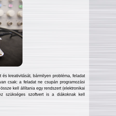
és kreativitását, bármilyen probléma, feladat
van csak: a feladat ne csupán programozási
ssze kell állítania egy rendszert (elektronikai
hez szükséges szoftvert is a diákoknak kell