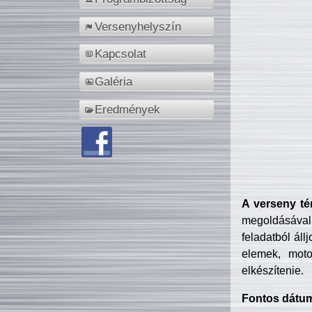
Versenyhelyszín
Kapcsolat
Galéria
Eredmények
A verseny té
megoldásával
feladatból áll
elemek, motor
elkészítenie.
Fontos dátu