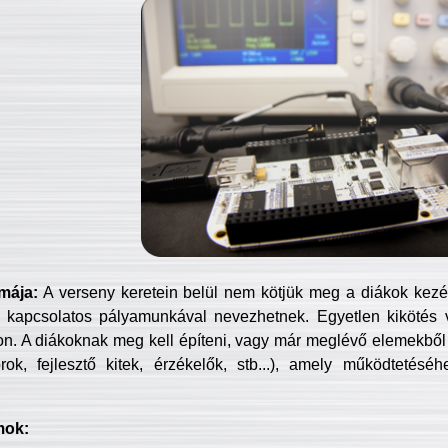
mája:
A verseny keretein belül nem kötjük meg a diákok kezét 
 kapcsolatos pályamunkával nevezhetnek. Egyetlen kikötés 
jon. A diákoknak meg kell építeni, vagy már meglévő elemekből ö
ok, fejlesztő kitek, érzékelők, stb...), amely működtetésé
mok: