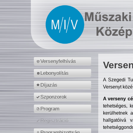
Versenyfelhívás
Versen
Lebonyolítás
A Szegedi Tu
Díjazás
Versenyt közé
Szponzorok
A verseny cél
tehetséges, k
Program
kerülhetnek 
hallgatóivá 
Regisztráció
tehetséggondo
Programbizottság