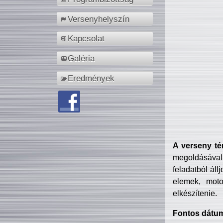
Versenyhelyszín
Kapcsolat
Galéria
Eredmények
A verseny té
megoldásával
feladatból áll
elemek, motor
elkészítenie.
Fontos dátu