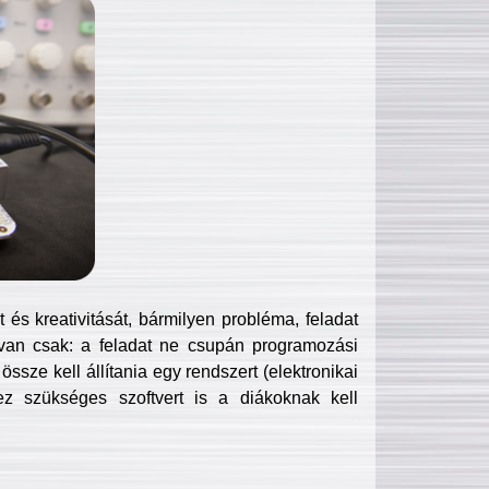
és kreativitását, bármilyen probléma, feladat
van csak: a feladat ne csupán programozási
ssze kell állítania egy rendszert (elektronikai
hez szükséges szoftvert is a diákoknak kell