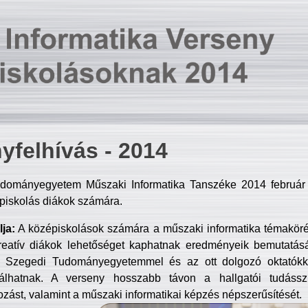
yfelhívás - 2014
dományegyetem Műszaki Informatika Tanszéke 2014 február 2
piskolás diákok számára.
ja:
A középiskolások számára a műszaki informatika témakör
reatív diákok lehetőséget kaphatnak eredményeik bemutatásá
a Szegedi Tudományegyetemmel és az ott dolgozó oktatókka
válhatnak. A verseny hosszabb távon a hallgatói tudásszi
zást, valamint a műszaki informatikai képzés népszerűsítését.