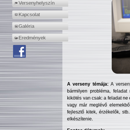
Versenyhelyszín
Kapcsolat
Galéria
Eredmények
A verseny témája:
A verseny
bármilyen probléma, feladat
kikötés van csak: a feladat ne
vagy már meglévő elemekből ö
fejlesztő kitek, érzékelők, st
elkészítenie.