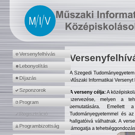
Versenyfelhívás
Versenyfelhív
Lebonyolítás
A Szegedi Tudományegyetem M
Díjazás
Műszaki Informatikai Versenyt
Szponzorok
A verseny célja:
A középiskol
szervezése, melyen a tehe
Program
bemutatására. Emellett 
Tudományegyetemmel és az o
Regisztráció
hallgatóivá válhatnak. A verse
Programbizottság
támogatja a tehetséggondozást