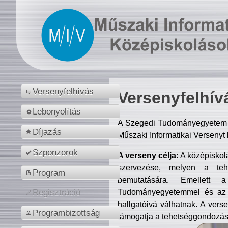
Versenyfelhívás
Versenyfelhív
Lebonyolítás
A Szegedi Tudományegyetem M
Díjazás
Műszaki Informatikai Versenyt
Szponzorok
A verseny célja:
A középiskol
szervezése, melyen a tehe
Program
bemutatására. Emellett 
Tudományegyetemmel és az o
Regisztráció
hallgatóivá válhatnak. A verse
Programbizottság
támogatja a tehetséggondozást