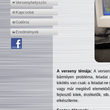
Versenyhelyszín
Kapcsolat
Galéria
Eredmények
A verseny témája:
A verseny
bármilyen probléma, feladat
kikötés van csak: a feladat ne
vagy már meglévő elemekből ö
fejlesztő kitek, érzékelők, st
elkészítenie.