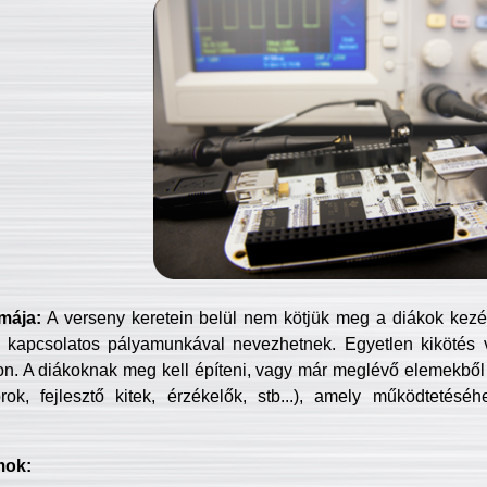
mája:
A verseny keretein belül nem kötjük meg a diákok kezét 
 kapcsolatos pályamunkával nevezhetnek. Egyetlen kikötés 
jon. A diákoknak meg kell építeni, vagy már meglévő elemekből ö
ok, fejlesztő kitek, érzékelők, stb...), amely működtetésé
mok: