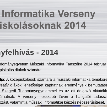
yfelhívás - 2014
dományegyetem Műszaki Informatika Tanszéke 2014 február 2
piskolás diákok számára.
ja:
A középiskolások számára a műszaki informatika témakör
reatív diákok lehetőséget kaphatnak eredményeik bemutatásá
a Szegedi Tudományegyetemmel és az ott dolgozó oktatókka
válhatnak. A verseny hosszabb távon a hallgatói tudásszi
zást, valamint a műszaki informatikai képzés népszerűsítését.