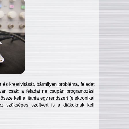
és kreativitását, bármilyen probléma, feladat
van csak: a feladat ne csupán programozási
ssze kell állítania egy rendszert (elektronikai
hez szükséges szoftvert is a diákoknak kell