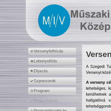
Versenyfelhívás
Versen
Lebonyolítás
A Szegedi Tu
Díjazás
Versenyt közé
Szponzorok
A verseny cél
tehetséges, k
Program
kerülhetnek 
hallgatóivá 
Regisztráció
tehetséggondo
Programbizottság