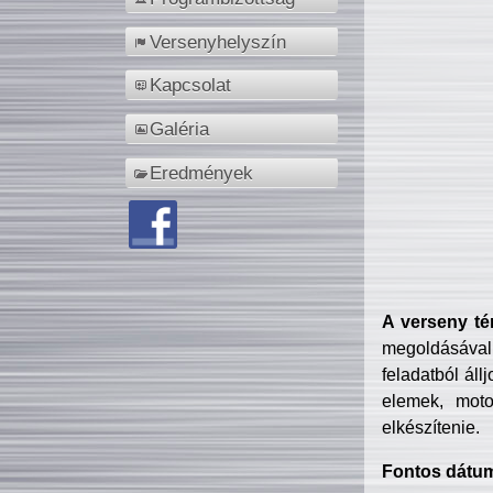
Versenyhelyszín
Kapcsolat
Galéria
Eredmények
A verseny té
megoldásával
feladatból áll
elemek, motor
elkészítenie.
Fontos dátu