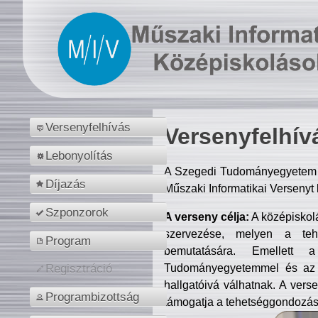
Versenyfelhívás
Versenyfelhív
Lebonyolítás
A Szegedi Tudományegyetem M
Díjazás
Műszaki Informatikai Versenyt
Szponzorok
A verseny célja:
A középiskol
szervezése, melyen a tehe
Program
bemutatására. Emellett 
Tudományegyetemmel és az o
Regisztráció
hallgatóivá válhatnak. A verse
Programbizottság
támogatja a tehetséggondozást