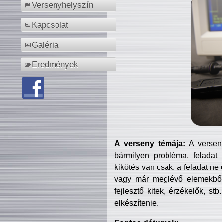
Versenyhelyszín
Kapcsolat
Galéria
Eredmények
A verseny témája:
A verseny
bármilyen probléma, feladat
kikötés van csak: a feladat ne
vagy már meglévő elemekből ö
fejlesztő kitek, érzékelők, st
elkészítenie.