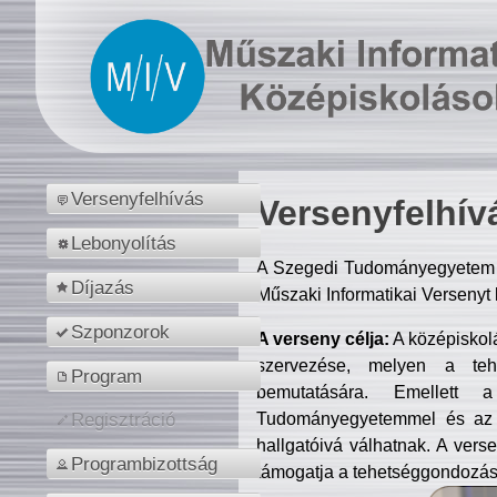
Versenyfelhívás
Versenyfelhív
Lebonyolítás
A Szegedi Tudományegyetem M
Díjazás
Műszaki Informatikai Versenyt
Szponzorok
A verseny célja:
A középiskol
szervezése, melyen a tehe
Program
bemutatására. Emellett 
Tudományegyetemmel és az o
Regisztráció
hallgatóivá válhatnak. A verse
Programbizottság
támogatja a tehetséggondozást