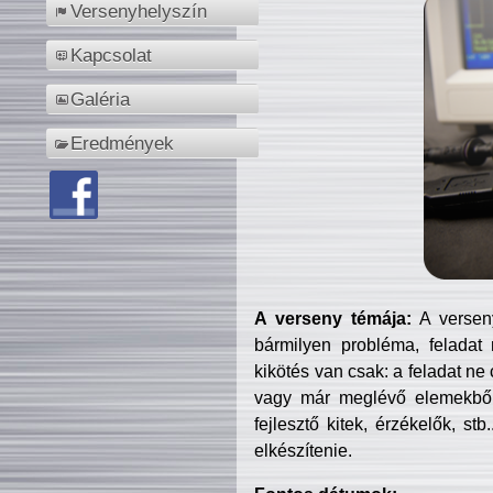
Versenyhelyszín
Kapcsolat
Galéria
Eredmények
A verseny témája:
A verseny
bármilyen probléma, feladat
kikötés van csak: a feladat ne
vagy már meglévő elemekből ö
fejlesztő kitek, érzékelők, st
elkészítenie.