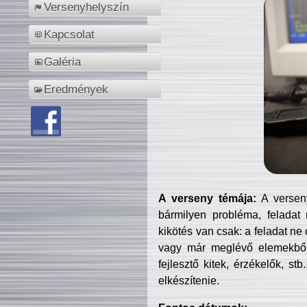
Versenyhelyszín
Kapcsolat
Galéria
Eredmények
A verseny témája:
A verseny
bármilyen probléma, feladat
kikötés van csak: a feladat ne
vagy már meglévő elemekből ö
fejlesztő kitek, érzékelők, st
elkészítenie.