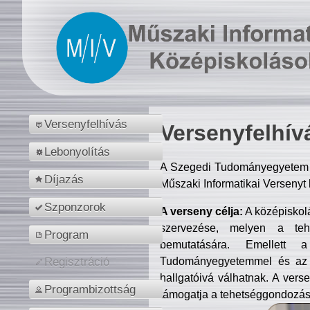
Versenyfelhívás
Versenyfelhív
Lebonyolítás
A Szegedi Tudományegyetem M
Díjazás
Műszaki Informatikai Versenyt
Szponzorok
A verseny célja:
A középiskol
szervezése, melyen a tehe
Program
bemutatására. Emellett 
Tudományegyetemmel és az o
Regisztráció
hallgatóivá válhatnak. A verse
Programbizottság
támogatja a tehetséggondozást