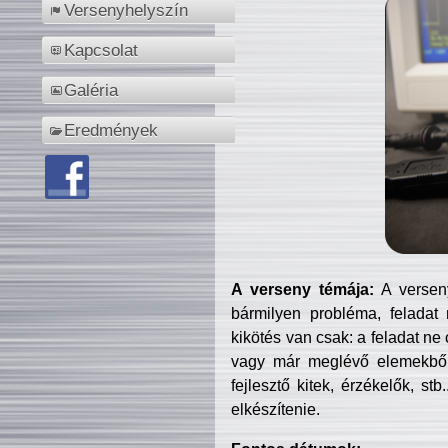
Versenyhelyszín
Kapcsolat
Galéria
Eredmények
A verseny témája:
A verseny
bármilyen probléma, feladat
kikötés van csak: a feladat ne
vagy már meglévő elemekből ö
fejlesztő kitek, érzékelők, st
elkészítenie.