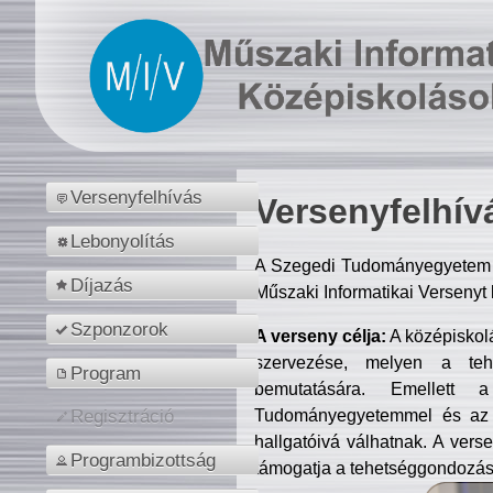
Versenyfelhívás
Versenyfelhív
Lebonyolítás
A Szegedi Tudományegyetem M
Díjazás
Műszaki Informatikai Versenyt
Szponzorok
A verseny célja:
A középiskol
szervezése, melyen a tehe
Program
bemutatására. Emellett 
Tudományegyetemmel és az o
Regisztráció
hallgatóivá válhatnak. A verse
Programbizottság
támogatja a tehetséggondozást