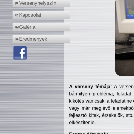
Versenyhelyszín
Kapcsolat
Galéria
Eredmények
A verseny témája:
A verseny
bármilyen probléma, feladat
kikötés van csak: a feladat ne
vagy már meglévő elemekből ö
fejlesztő kitek, érzékelők, st
elkészítenie.