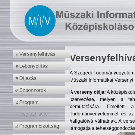
Versenyfelhívás
Versenyfelhív
Lebonyolítás
A Szegedi Tudományegyetem M
Díjazás
Műszaki Informatikai Versenyt
Szponzorok
A verseny célja:
A középiskol
szervezése, melyen a tehe
Program
bemutatására. Emellett 
Tudományegyetemmel és az o
Regisztráció
hallgatóivá válhatnak. A verse
Programbizottság
támogatja a tehetséggondozást