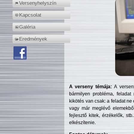
Versenyhelyszín
Kapcsolat
Galéria
Eredmények
A verseny témája:
A verseny
bármilyen probléma, feladat
kikötés van csak: a feladat ne
vagy már meglévő elemekből ö
fejlesztő kitek, érzékelők, st
elkészítenie.