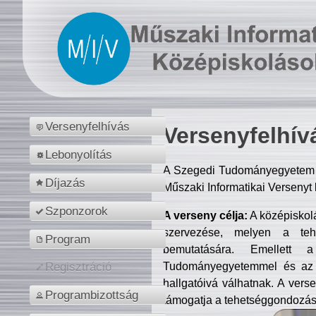
Versenyfelhívás
Versenyfelhív
Lebonyolítás
A Szegedi Tudományegyetem M
Díjazás
Műszaki Informatikai Versenyt
Szponzorok
A verseny célja:
A középiskol
szervezése, melyen a tehe
Program
bemutatására. Emellett 
Tudományegyetemmel és az o
Regisztráció
hallgatóivá válhatnak. A verse
Programbizottság
támogatja a tehetséggondozást