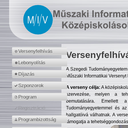
Versenyfelhívás
Versenyfelhív
Lebonyolítás
A Szegedi Tudományegyetem M
Díjazás
Műszaki Informatikai Versenyt
Szponzorok
A verseny célja:
A középiskol
szervezése, melyen a tehe
Program
bemutatására. Emellett 
Tudományegyetemmel és az o
Regisztráció
hallgatóivá válhatnak. A verse
Programbizottság
támogatja a tehetséggondozást