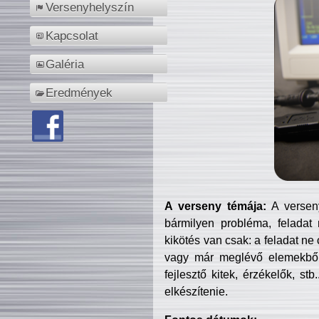
Versenyhelyszín
Kapcsolat
Galéria
Eredmények
A verseny témája:
A verseny
bármilyen probléma, feladat
kikötés van csak: a feladat ne
vagy már meglévő elemekből ö
fejlesztő kitek, érzékelők, st
elkészítenie.