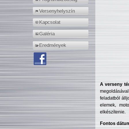
Versenyhelyszín
Kapcsolat
Galéria
Eredmények
A verseny té
megoldásával
feladatból áll
elemek, motor
elkészítenie.
Fontos dátu