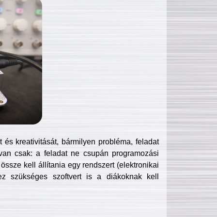
és kreativitását, bármilyen probléma, feladat
van csak: a feladat ne csupán programozási
ssze kell állítania egy rendszert (elektronikai
hez szükséges szoftvert is a diákoknak kell