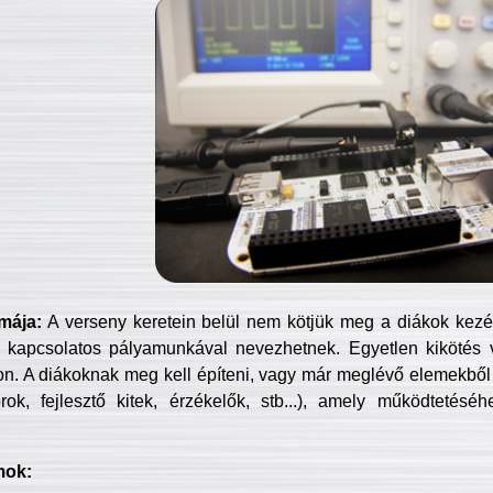
mája:
A verseny keretein belül nem kötjük meg a diákok kezét 
 kapcsolatos pályamunkával nevezhetnek. Egyetlen kikötés 
jon. A diákoknak meg kell építeni, vagy már meglévő elemekből ö
ok, fejlesztő kitek, érzékelők, stb...), amely működtetésé
mok: