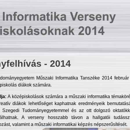
yfelhívás - 2014
dományegyetem Műszaki Informatika Tanszéke 2014 február 2
piskolás diákok számára.
ja:
A középiskolások számára a műszaki informatika témakör
reatív diákok lehetőséget kaphatnak eredményeik bemutatásá
a Szegedi Tudományegyetemmel és az ott dolgozó oktatókka
válhatnak. A verseny hosszabb távon a hallgatói tudásszi
zást, valamint a műszaki informatikai képzés népszerűsítését.