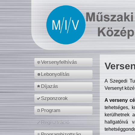
Versenyfelhívás
Versen
Lebonyolítás
A Szegedi Tu
Díjazás
Versenyt közé
Szponzorok
A verseny cél
tehetséges, k
Program
kerülhetnek 
hallgatóivá 
Regisztráció
tehetséggondo
Programbizottság