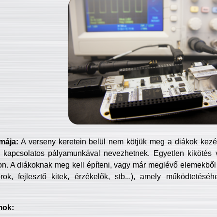
mája:
A verseny keretein belül nem kötjük meg a diákok kezét 
 kapcsolatos pályamunkával nevezhetnek. Egyetlen kikötés 
jon. A diákoknak meg kell építeni, vagy már meglévő elemekből ö
ok, fejlesztő kitek, érzékelők, stb...), amely működtetésé
mok: