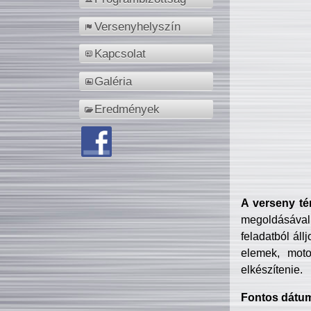
Versenyhelyszín
Kapcsolat
Galéria
Eredmények
A verseny té
megoldásával
feladatból áll
elemek, motor
elkészítenie.
Fontos dátu