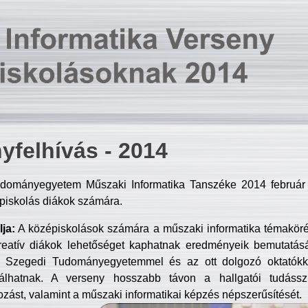
yfelhívás - 2014
dományegyetem Műszaki Informatika Tanszéke 2014 február 2
piskolás diákok számára.
ja:
A középiskolások számára a műszaki informatika témakör
reatív diákok lehetőséget kaphatnak eredményeik bemutatásá
a Szegedi Tudományegyetemmel és az ott dolgozó oktatókka
válhatnak. A verseny hosszabb távon a hallgatói tudásszi
zást, valamint a műszaki informatikai képzés népszerűsítését.