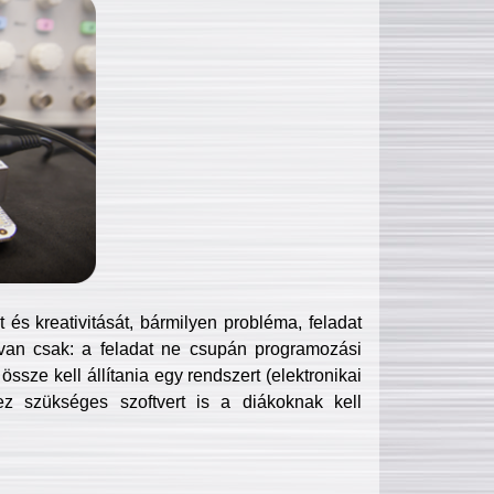
és kreativitását, bármilyen probléma, feladat
van csak: a feladat ne csupán programozási
ssze kell állítania egy rendszert (elektronikai
hez szükséges szoftvert is a diákoknak kell