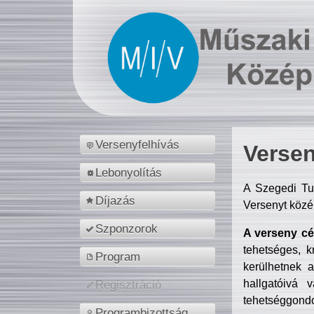
Versenyfelhívás
Versen
Lebonyolítás
A Szegedi Tu
Díjazás
Versenyt közé
Szponzorok
A verseny cél
tehetséges, k
Program
kerülhetnek 
hallgatóivá 
Regisztráció
tehetséggondo
Programbizottság