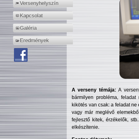
Versenyhelyszín
Kapcsolat
Galéria
Eredmények
A verseny témája:
A verseny
bármilyen probléma, feladat
kikötés van csak: a feladat ne
vagy már meglévő elemekből ö
fejlesztő kitek, érzékelők, st
elkészítenie.