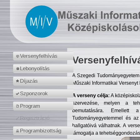
Versenyfelhívás
Versenyfelhív
Lebonyolítás
A Szegedi Tudományegyetem M
Díjazás
Műszaki Informatikai Versenyt
Szponzorok
A verseny célja:
A középiskol
szervezése, melyen a tehe
Program
bemutatására. Emellett 
Tudományegyetemmel és az o
Regisztráció
hallgatóivá válhatnak. A verse
Programbizottság
támogatja a tehetséggondozást