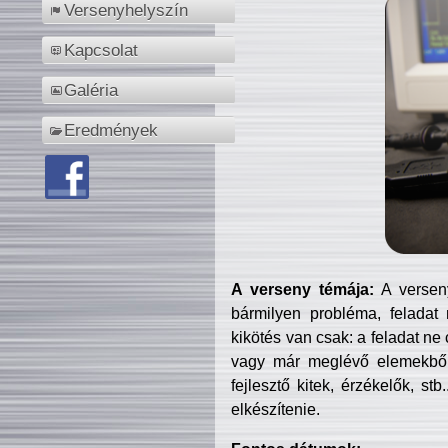
Versenyhelyszín
Kapcsolat
Galéria
Eredmények
A verseny témája:
A verseny
bármilyen probléma, feladat
kikötés van csak: a feladat ne
vagy már meglévő elemekből ö
fejlesztő kitek, érzékelők, st
elkészítenie.