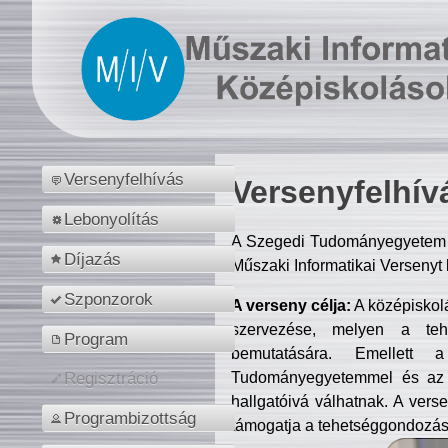
Versenyfelhívás
Versenyfelhív
Lebonyolítás
A Szegedi Tudományegyetem M
Díjazás
Műszaki Informatikai Versenyt
Szponzorok
A verseny célja:
A középiskol
szervezése, melyen a tehe
Program
bemutatására. Emellett 
Tudományegyetemmel és az o
Regisztráció
hallgatóivá válhatnak. A verse
Programbizottság
támogatja a tehetséggondozást