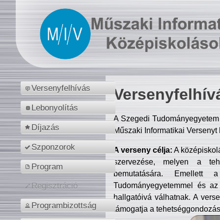
Versenyfelhívás
Versenyfelhív
Lebonyolítás
A Szegedi Tudományegyetem M
Díjazás
Műszaki Informatikai Versenyt
Szponzorok
A verseny célja:
A középiskol
szervezése, melyen a tehe
Program
bemutatására. Emellett 
Tudományegyetemmel és az o
Regisztráció
hallgatóivá válhatnak. A verse
Programbizottság
támogatja a tehetséggondozást