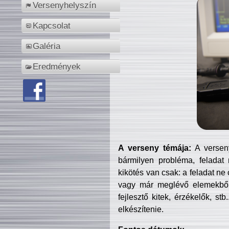
Versenyhelyszín
Kapcsolat
Galéria
Eredmények
A verseny témája:
A verseny
bármilyen probléma, feladat
kikötés van csak: a feladat ne
vagy már meglévő elemekből ö
fejlesztő kitek, érzékelők, st
elkészítenie.