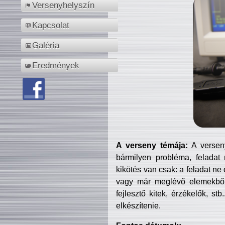
Versenyhelyszín
Kapcsolat
Galéria
Eredmények
A verseny témája:
A verseny
bármilyen probléma, feladat
kikötés van csak: a feladat ne
vagy már meglévő elemekből ö
fejlesztő kitek, érzékelők, st
elkészítenie.