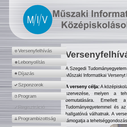
Versenyfelhívás
Versenyfelhív
Lebonyolítás
A Szegedi Tudományegyetem M
Díjazás
Műszaki Informatikai Versenyt
Szponzorok
A verseny célja:
A középiskol
szervezése, melyen a tehe
Program
bemutatására. Emellett 
Tudományegyetemmel és az o
Regisztráció
hallgatóivá válhatnak. A verse
Programbizottság
támogatja a tehetséggondozást