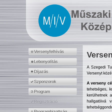
Versenyfelhívás
Versen
Lebonyolítás
A Szegedi Tu
Díjazás
Versenyt közé
Szponzorok
A verseny cél
tehetséges, k
Program
kerülhetnek 
hallgatóivá 
Regisztráció
tehetséggondo
Programbizottság