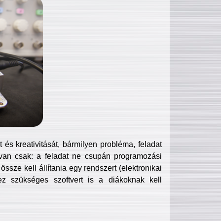
és kreativitását, bármilyen probléma, feladat
van csak: a feladat ne csupán programozási
ssze kell állítania egy rendszert (elektronikai
hez szükséges szoftvert is a diákoknak kell