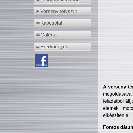
Versenyhelyszín
Kapcsolat
Galéria
Eredmények
A verseny té
megoldásával
feladatból áll
elemek, motor
elkészítenie.
Fontos dátu