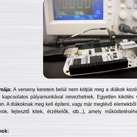
mája:
A verseny keretein belül nem kötjük meg a diákok kezét 
 kapcsolatos pályamunkával nevezhetnek. Egyetlen kikötés 
jon. A diákoknak meg kell építeni, vagy már meglévő elemekből ö
ok, fejlesztő kitek, érzékelők, stb...), amely működtetésé
mok: