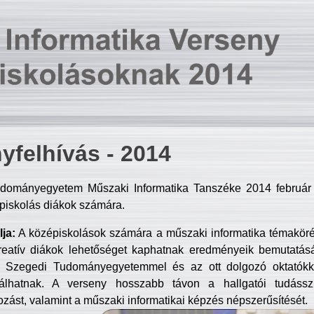
yfelhívás - 2014
dományegyetem Műszaki Informatika Tanszéke 2014 február 2
piskolás diákok számára.
ja:
A középiskolások számára a műszaki informatika témakör
reatív diákok lehetőséget kaphatnak eredményeik bemutatásá
a Szegedi Tudományegyetemmel és az ott dolgozó oktatókka
válhatnak. A verseny hosszabb távon a hallgatói tudásszi
zást, valamint a műszaki informatikai képzés népszerűsítését.