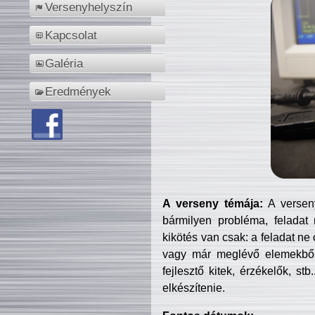
Versenyhelyszín
Kapcsolat
Galéria
Eredmények
A verseny témája:
A verseny
bármilyen probléma, feladat
kikötés van csak: a feladat ne
vagy már meglévő elemekből ö
fejlesztő kitek, érzékelők, st
elkészítenie.