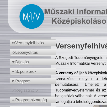
Versenyfelhívás
Versenyfelhív
Lebonyolítás
A Szegedi Tudományegyetem M
Díjazás
Műszaki Informatikai Versenyt
Szponzorok
A verseny célja:
A középiskol
szervezése, melyen a tehe
Program
bemutatására. Emellett 
Tudományegyetemmel és az o
Regisztráció
hallgatóivá válhatnak. A verse
Programbizottság
támogatja a tehetséggondozást