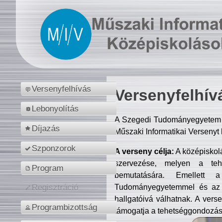
Versenyfelhívás
Versenyfelhív
Lebonyolítás
A Szegedi Tudományegyetem M
Díjazás
Műszaki Informatikai Versenyt
Szponzorok
A verseny célja:
A középiskol
szervezése, melyen a tehe
Program
bemutatására. Emellett 
Tudományegyetemmel és az o
Regisztráció
hallgatóivá válhatnak. A verse
Programbizottság
támogatja a tehetséggondozást