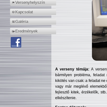
Versenyhelyszín
Kapcsolat
Galéria
Eredmények
A verseny témája:
A verseny
bármilyen probléma, feladat
kikötés van csak: a feladat ne
vagy már meglévő elemekből ö
fejlesztő kitek, érzékelők, st
elkészítenie.