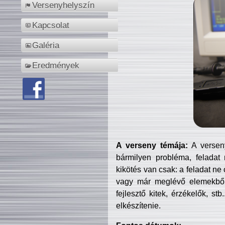
Versenyhelyszín
Kapcsolat
Galéria
Eredmények
A verseny témája:
A verseny
bármilyen probléma, feladat
kikötés van csak: a feladat ne
vagy már meglévő elemekből ö
fejlesztő kitek, érzékelők, st
elkészítenie.