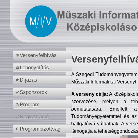
Versenyfelhívás
Versenyfelhív
Lebonyolítás
A Szegedi Tudományegyetem M
Díjazás
Műszaki Informatikai Versenyt
Szponzorok
A verseny célja:
A középiskol
szervezése, melyen a tehe
Program
bemutatására. Emellett 
Tudományegyetemmel és az o
Regisztráció
hallgatóivá válhatnak. A verse
Programbizottság
támogatja a tehetséggondozást