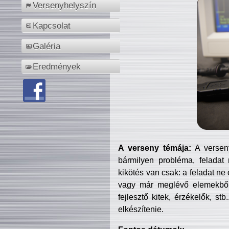
Versenyhelyszín
Kapcsolat
Galéria
Eredmények
A verseny témája:
A verseny
bármilyen probléma, feladat
kikötés van csak: a feladat ne
vagy már meglévő elemekből ö
fejlesztő kitek, érzékelők, st
elkészítenie.