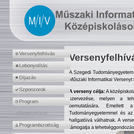
Versenyfelhívás
Versenyfelhív
Lebonyolítás
A Szegedi Tudományegyetem M
Díjazás
Műszaki Informatikai Versenyt
Szponzorok
A verseny célja:
A középiskol
szervezése, melyen a tehe
Program
bemutatására. Emellett 
Tudományegyetemmel és az o
Regisztráció
hallgatóivá válhatnak. A verse
Programbizottság
támogatja a tehetséggondozást