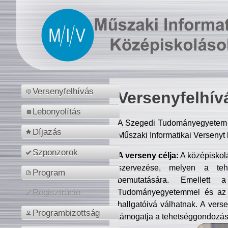
Versenyfelhívás
Versenyfelhív
Lebonyolítás
A Szegedi Tudományegyetem M
Díjazás
Műszaki Informatikai Versenyt
Szponzorok
A verseny célja:
A középiskol
szervezése, melyen a tehe
Program
bemutatására. Emellett 
Tudományegyetemmel és az o
Regisztráció
hallgatóivá válhatnak. A verse
Programbizottság
támogatja a tehetséggondozást