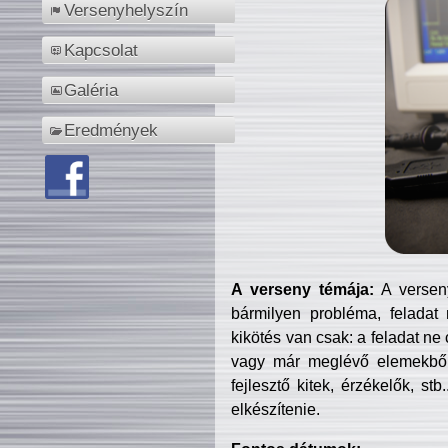
Versenyhelyszín
Kapcsolat
Galéria
Eredmények
A verseny témája:
A verseny
bármilyen probléma, feladat
kikötés van csak: a feladat ne
vagy már meglévő elemekből ö
fejlesztő kitek, érzékelők, st
elkészítenie.