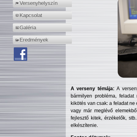
Versenyhelyszín
Kapcsolat
Galéria
Eredmények
A verseny témája:
A verseny
bármilyen probléma, feladat
kikötés van csak: a feladat ne
vagy már meglévő elemekből ö
fejlesztő kitek, érzékelők, st
elkészítenie.