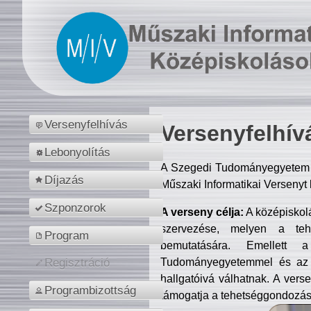
Versenyfelhívás
Versenyfelhív
Lebonyolítás
A Szegedi Tudományegyetem M
Díjazás
Műszaki Informatikai Versenyt
Szponzorok
A verseny célja:
A középiskol
szervezése, melyen a tehe
Program
bemutatására. Emellett 
Tudományegyetemmel és az o
Regisztráció
hallgatóivá válhatnak. A verse
Programbizottság
támogatja a tehetséggondozást