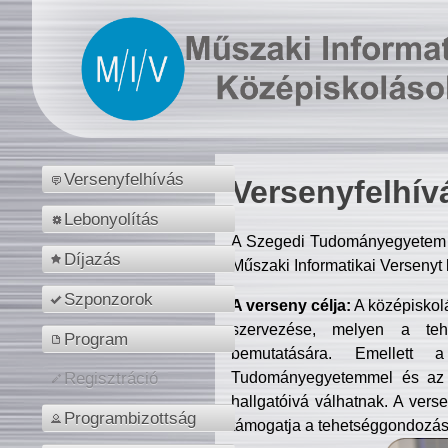
Versenyfelhívás
Versenyfelhív
Lebonyolítás
A Szegedi Tudományegyetem M
Díjazás
Műszaki Informatikai Versenyt
Szponzorok
A verseny célja:
A középiskol
szervezése, melyen a tehe
Program
bemutatására. Emellett 
Tudományegyetemmel és az o
Regisztráció
hallgatóivá válhatnak. A verse
Programbizottság
támogatja a tehetséggondozást