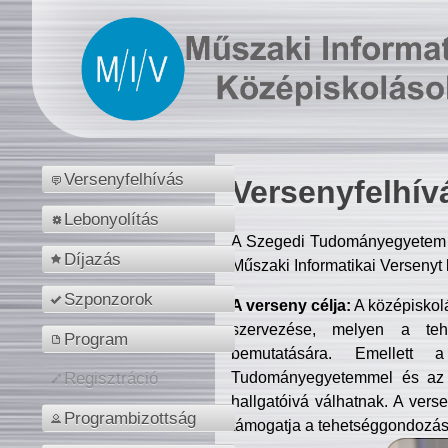
Versenyfelhívás
Versenyfelhív
Lebonyolítás
A Szegedi Tudományegyetem M
Díjazás
Műszaki Informatikai Versenyt
Szponzorok
A verseny célja:
A középiskol
szervezése, melyen a tehe
Program
bemutatására. Emellett 
Tudományegyetemmel és az o
Regisztráció
hallgatóivá válhatnak. A verse
Programbizottság
támogatja a tehetséggondozást