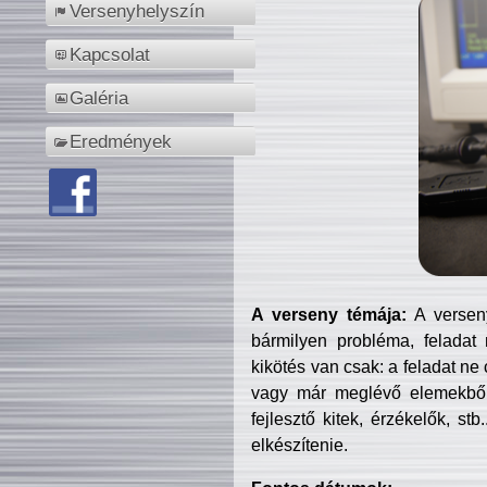
Versenyhelyszín
Kapcsolat
Galéria
Eredmények
A verseny témája:
A verseny
bármilyen probléma, feladat
kikötés van csak: a feladat ne
vagy már meglévő elemekből ö
fejlesztő kitek, érzékelők, st
elkészítenie.