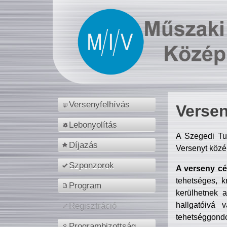
Versenyfelhívás
Versen
Lebonyolítás
A Szegedi Tu
Díjazás
Versenyt közé
Szponzorok
A verseny cél
tehetséges, k
Program
kerülhetnek 
hallgatóivá 
Regisztráció
tehetséggondo
Programbizottság