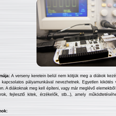
mája:
A verseny keretein belül nem kötjük meg a diákok kezét 
 kapcsolatos pályamunkával nevezhetnek. Egyetlen kikötés 
jon. A diákoknak meg kell építeni, vagy már meglévő elemekből ö
ok, fejlesztő kitek, érzékelők, stb...), amely működtetésé
mok: