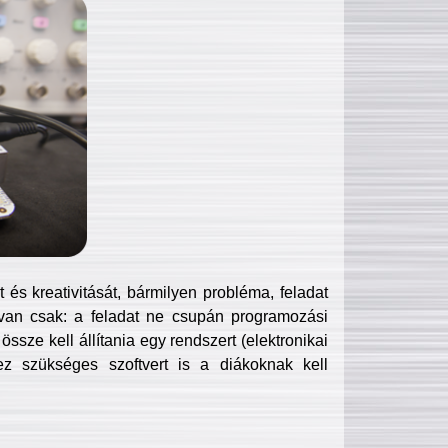
és kreativitását, bármilyen probléma, feladat
van csak: a feladat ne csupán programozási
ssze kell állítania egy rendszert (elektronikai
hez szükséges szoftvert is a diákoknak kell