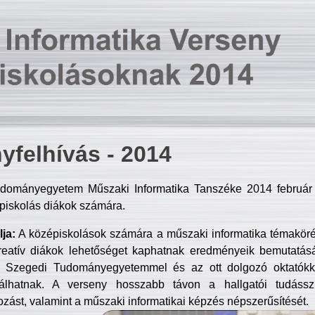
yfelhívás - 2014
dományegyetem Műszaki Informatika Tanszéke 2014 február 2
piskolás diákok számára.
ja:
A középiskolások számára a műszaki informatika témakör
reatív diákok lehetőséget kaphatnak eredményeik bemutatásá
a Szegedi Tudományegyetemmel és az ott dolgozó oktatókka
válhatnak. A verseny hosszabb távon a hallgatói tudásszi
zást, valamint a műszaki informatikai képzés népszerűsítését.