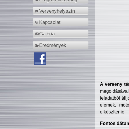
Versenyhelyszín
Kapcsolat
Galéria
Eredmények
A verseny té
megoldásával
feladatból áll
elemek, motor
elkészítenie.
Fontos dátu