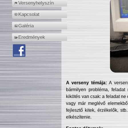
Versenyhelyszín
Kapcsolat
Galéria
Eredmények
A verseny témája:
A verseny
bármilyen probléma, feladat
kikötés van csak: a feladat ne
vagy már meglévő elemekből ö
fejlesztő kitek, érzékelők, st
elkészítenie.