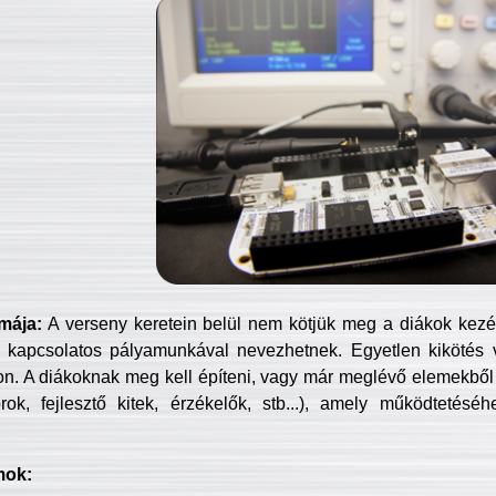
mája:
A verseny keretein belül nem kötjük meg a diákok kezét 
 kapcsolatos pályamunkával nevezhetnek. Egyetlen kikötés 
jon. A diákoknak meg kell építeni, vagy már meglévő elemekből ö
ok, fejlesztő kitek, érzékelők, stb...), amely működtetésé
mok: