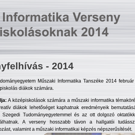
yfelhívás - 2014
dományegyetem Műszaki Informatika Tanszéke 2014 február 2
piskolás diákok számára.
ja:
A középiskolások számára a műszaki informatika témakör
reatív diákok lehetőséget kaphatnak eredményeik bemutatásá
a Szegedi Tudományegyetemmel és az ott dolgozó oktatókka
válhatnak. A verseny hosszabb távon a hallgatói tudásszi
zást, valamint a műszaki informatikai képzés népszerűsítését.