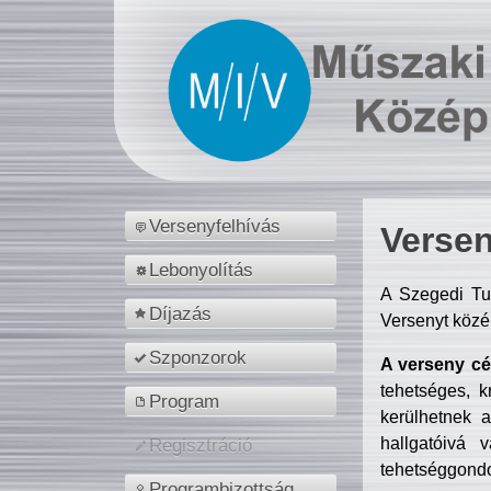
Versenyfelhívás
Versen
Lebonyolítás
A Szegedi Tu
Díjazás
Versenyt közé
Szponzorok
A verseny cél
tehetséges, k
Program
kerülhetnek 
hallgatóivá 
Regisztráció
tehetséggondo
Programbizottság