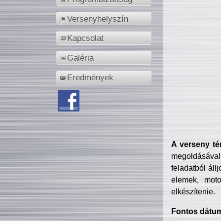
Versenyhelyszín
Kapcsolat
Galéria
Eredmények
A verseny té
megoldásával
feladatból áll
elemek, motor
elkészítenie.
Fontos dátu