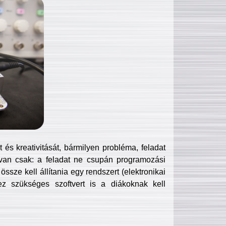
és kreativitását, bármilyen probléma, feladat
van csak: a feladat ne csupán programozási
ssze kell állítania egy rendszert (elektronikai
hez szükséges szoftvert is a diákoknak kell