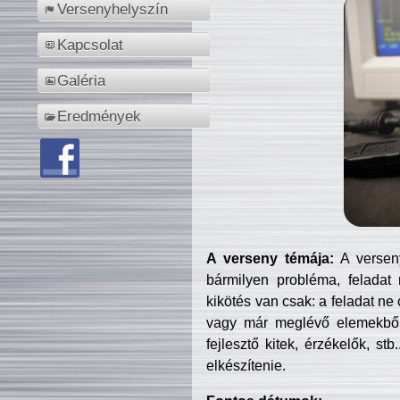
Versenyhelyszín
Kapcsolat
Galéria
Eredmények
A verseny témája:
A verseny
bármilyen probléma, feladat
kikötés van csak: a feladat ne
vagy már meglévő elemekből ö
fejlesztő kitek, érzékelők, st
elkészítenie.