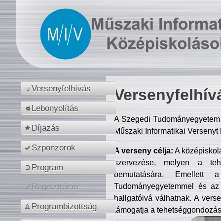
Versenyfelhívás
Versenyfelhív
Lebonyolítás
A Szegedi Tudományegyetem M
Díjazás
Műszaki Informatikai Versenyt
Szponzorok
A verseny célja:
A középiskol
szervezése, melyen a tehe
Program
bemutatására. Emellett 
Tudományegyetemmel és az o
Regisztráció
hallgatóivá válhatnak. A verse
Programbizottság
támogatja a tehetséggondozást