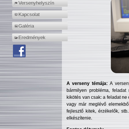
Versenyhelyszín
Kapcsolat
Galéria
Eredmények
A verseny témája:
A verseny
bármilyen probléma, feladat
kikötés van csak: a feladat ne
vagy már meglévő elemekből ö
fejlesztő kitek, érzékelők, st
elkészítenie.