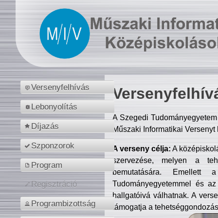
Versenyfelhívás
Versenyfelhív
Lebonyolítás
A Szegedi Tudományegyetem M
Díjazás
Műszaki Informatikai Versenyt
Szponzorok
A verseny célja:
A középiskol
szervezése, melyen a tehe
Program
bemutatására. Emellett 
Tudományegyetemmel és az o
Regisztráció
hallgatóivá válhatnak. A verse
Programbizottság
támogatja a tehetséggondozást