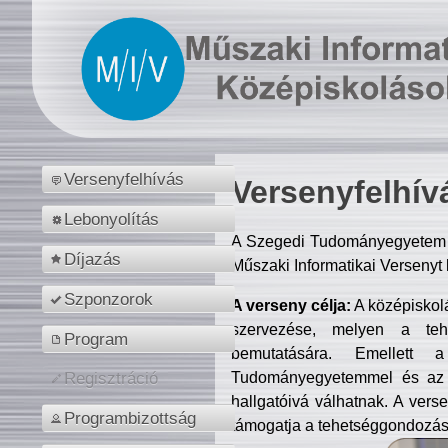
Versenyfelhívás
Versenyfelhív
Lebonyolítás
A Szegedi Tudományegyetem M
Díjazás
Műszaki Informatikai Versenyt
Szponzorok
A verseny célja:
A középiskol
szervezése, melyen a tehe
Program
bemutatására. Emellett 
Tudományegyetemmel és az o
Regisztráció
hallgatóivá válhatnak. A verse
Programbizottság
támogatja a tehetséggondozást