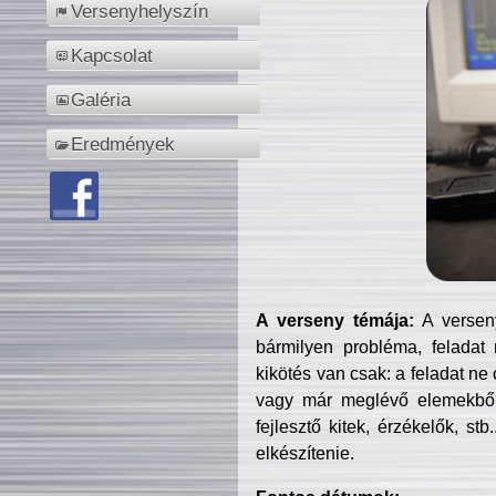
Versenyhelyszín
Kapcsolat
Galéria
Eredmények
A verseny témája:
A verseny
bármilyen probléma, feladat
kikötés van csak: a feladat ne
vagy már meglévő elemekből ö
fejlesztő kitek, érzékelők, st
elkészítenie.