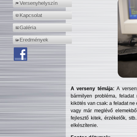
Versenyhelyszín
Kapcsolat
Galéria
Eredmények
A verseny témája:
A verseny
bármilyen probléma, feladat
kikötés van csak: a feladat ne
vagy már meglévő elemekből ö
fejlesztő kitek, érzékelők, st
elkészítenie.