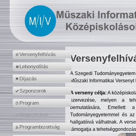
Versenyfelhívás
Versenyfelhív
Lebonyolítás
A Szegedi Tudományegyetem M
Díjazás
Műszaki Informatikai Versenyt
Szponzorok
A verseny célja:
A középiskol
szervezése, melyen a tehe
Program
bemutatására. Emellett 
Tudományegyetemmel és az o
Regisztráció
hallgatóivá válhatnak. A verse
Programbizottság
támogatja a tehetséggondozást