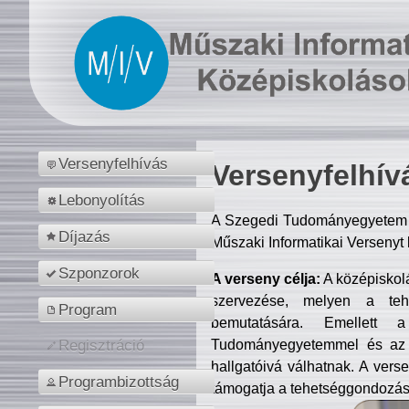
Versenyfelhívás
Versenyfelhív
Lebonyolítás
A Szegedi Tudományegyetem M
Díjazás
Műszaki Informatikai Versenyt
Szponzorok
A verseny célja:
A középiskol
szervezése, melyen a tehe
Program
bemutatására. Emellett 
Tudományegyetemmel és az o
Regisztráció
hallgatóivá válhatnak. A verse
Programbizottság
támogatja a tehetséggondozást