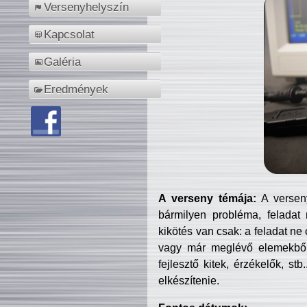
Versenyhelyszín
Kapcsolat
Galéria
Eredmények
A verseny témája:
A verseny
bármilyen probléma, feladat
kikötés van csak: a feladat ne
vagy már meglévő elemekből ö
fejlesztő kitek, érzékelők, st
elkészítenie.