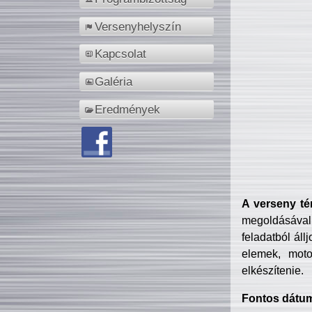
Versenyhelyszín
Kapcsolat
Galéria
Eredmények
A verseny té
megoldásával
feladatból áll
elemek, motor
elkészítenie.
Fontos dátu