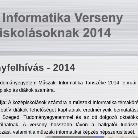
yfelhívás - 2014
dományegyetem Műszaki Informatika Tanszéke 2014 február 2
piskolás diákok számára.
ja:
A középiskolások számára a műszaki informatika témakör
reatív diákok lehetőséget kaphatnak eredményeik bemutatásá
a Szegedi Tudományegyetemmel és az ott dolgozó oktatókka
válhatnak. A verseny hosszabb távon a hallgatói tudásszi
zást, valamint a műszaki informatikai képzés népszerűsítését.