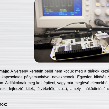
mája:
A verseny keretein belül nem kötjük meg a diákok kezét 
 kapcsolatos pályamunkával nevezhetnek. Egyetlen kikötés 
jon. A diákoknak meg kell építeni, vagy már meglévő elemekből ö
ok, fejlesztő kitek, érzékelők, stb...), amely működtetésé
mok: