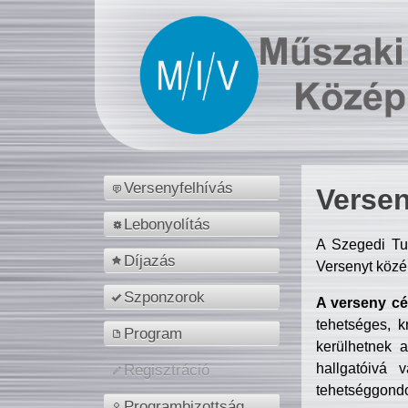
Versenyfelhívás
Versen
Lebonyolítás
A Szegedi Tu
Díjazás
Versenyt közé
Szponzorok
A verseny cél
tehetséges, k
Program
kerülhetnek 
hallgatóivá 
Regisztráció
tehetséggondo
Programbizottság