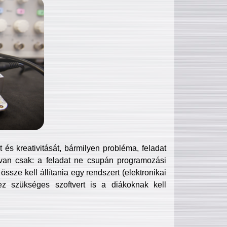
és kreativitását, bármilyen probléma, feladat
van csak: a feladat ne csupán programozási
ssze kell állítania egy rendszert (elektronikai
hez szükséges szoftvert is a diákoknak kell