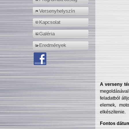
Versenyhelyszín
Kapcsolat
Galéria
Eredmények
A verseny té
megoldásával
feladatból áll
elemek, motor
elkészítenie.
Fontos dátu