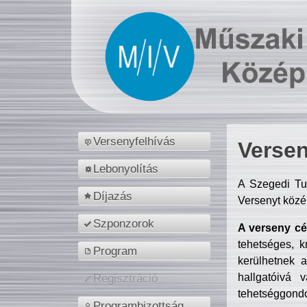
Versenyfelhívás
Versen
Lebonyolítás
A Szegedi Tu
Díjazás
Versenyt közé
Szponzorok
A verseny cél
tehetséges, k
Program
kerülhetnek 
hallgatóivá 
Regisztráció
tehetséggondo
Programbizottság