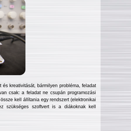
és kreativitását, bármilyen probléma, feladat
van csak: a feladat ne csupán programozási
ssze kell állítania egy rendszert (elektronikai
hez szükséges szoftvert is a diákoknak kell