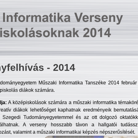
yfelhívás - 2014
dományegyetem Műszaki Informatika Tanszéke 2014 február 2
piskolás diákok számára.
ja:
A középiskolások számára a műszaki informatika témakör
reatív diákok lehetőséget kaphatnak eredményeik bemutatásá
a Szegedi Tudományegyetemmel és az ott dolgozó oktatókka
válhatnak. A verseny hosszabb távon a hallgatói tudásszi
zást, valamint a műszaki informatikai képzés népszerűsítését.