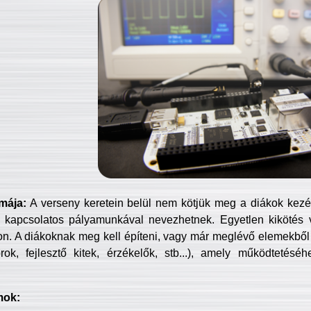
mája:
A verseny keretein belül nem kötjük meg a diákok kezét 
 kapcsolatos pályamunkával nevezhetnek. Egyetlen kikötés 
jon. A diákoknak meg kell építeni, vagy már meglévő elemekből ö
ok, fejlesztő kitek, érzékelők, stb...), amely működtetésé
mok: