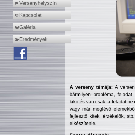
Versenyhelyszín
Kapcsolat
Galéria
Eredmények
A verseny témája:
A verseny
bármilyen probléma, feladat
kikötés van csak: a feladat ne
vagy már meglévő elemekből ö
fejlesztő kitek, érzékelők, st
elkészítenie.