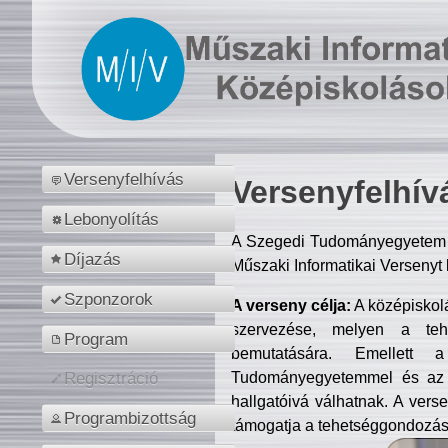
Versenyfelhívás
Versenyfelhív
Lebonyolítás
A Szegedi Tudományegyetem M
Díjazás
Műszaki Informatikai Versenyt
Szponzorok
A verseny célja:
A középiskol
szervezése, melyen a tehe
Program
bemutatására. Emellett 
Tudományegyetemmel és az o
Regisztráció
hallgatóivá válhatnak. A verse
Programbizottság
támogatja a tehetséggondozást