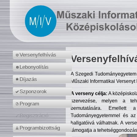
Versenyfelhívás
Versenyfelhív
Lebonyolítás
A Szegedi Tudományegyetem M
Díjazás
Műszaki Informatikai Versenyt
Szponzorok
A verseny célja:
A középiskol
szervezése, melyen a tehe
Program
bemutatására. Emellett 
Tudományegyetemmel és az o
Regisztráció
hallgatóivá válhatnak. A verse
Programbizottság
támogatja a tehetséggondozást