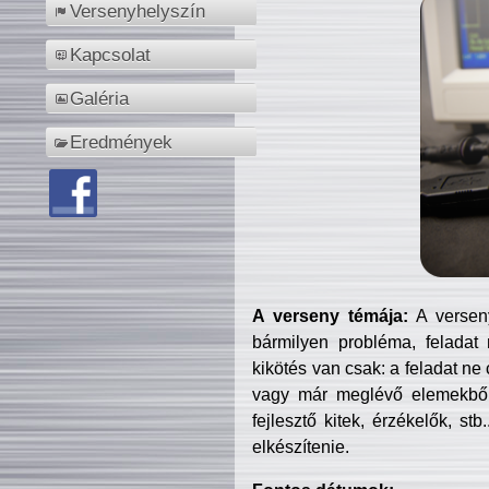
Versenyhelyszín
Kapcsolat
Galéria
Eredmények
A verseny témája:
A verseny
bármilyen probléma, feladat
kikötés van csak: a feladat ne
vagy már meglévő elemekből ö
fejlesztő kitek, érzékelők, st
elkészítenie.