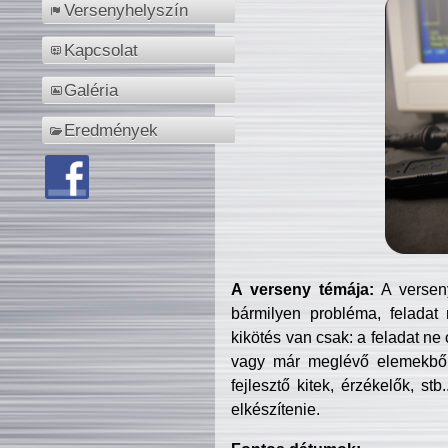
Versenyhelyszín
Kapcsolat
Galéria
Eredmények
A verseny témája:
A verseny
bármilyen probléma, feladat
kikötés van csak: a feladat ne
vagy már meglévő elemekből ö
fejlesztő kitek, érzékelők, st
elkészítenie.