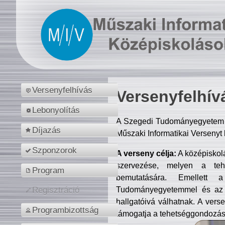
Versenyfelhívás
Versenyfelhív
Lebonyolítás
A Szegedi Tudományegyetem M
Díjazás
Műszaki Informatikai Versenyt
Szponzorok
A verseny célja:
A középiskol
szervezése, melyen a tehe
Program
bemutatására. Emellett 
Tudományegyetemmel és az o
Regisztráció
hallgatóivá válhatnak. A verse
Programbizottság
támogatja a tehetséggondozást