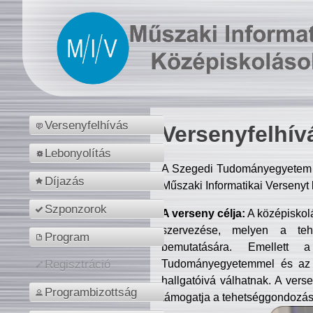
Versenyfelhívás
Versenyfelhív
Lebonyolítás
A Szegedi Tudományegyetem M
Díjazás
Műszaki Informatikai Versenyt
Szponzorok
A verseny célja:
A középiskol
szervezése, melyen a tehe
Program
bemutatására. Emellett 
Tudományegyetemmel és az o
Regisztráció
hallgatóivá válhatnak. A verse
Programbizottság
támogatja a tehetséggondozást