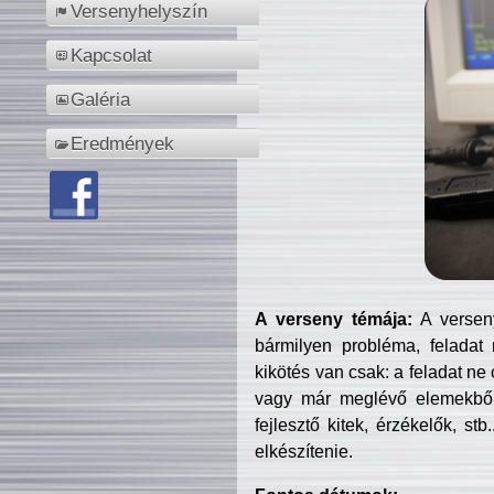
Versenyhelyszín
Kapcsolat
Galéria
Eredmények
A verseny témája:
A verseny
bármilyen probléma, feladat
kikötés van csak: a feladat ne
vagy már meglévő elemekből ö
fejlesztő kitek, érzékelők, st
elkészítenie.