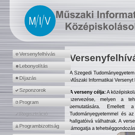
Versenyfelhívás
Versenyfelhív
Lebonyolítás
A Szegedi Tudományegyetem M
Díjazás
Műszaki Informatikai Versenyt
Szponzorok
A verseny célja:
A középiskol
szervezése, melyen a tehe
Program
bemutatására. Emellett 
Tudományegyetemmel és az o
Regisztráció
hallgatóivá válhatnak. A verse
Programbizottság
támogatja a tehetséggondozást