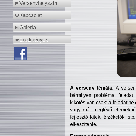
Versenyhelyszín
Kapcsolat
Galéria
Eredmények
A verseny témája:
A verseny
bármilyen probléma, feladat
kikötés van csak: a feladat ne
vagy már meglévő elemekből ö
fejlesztő kitek, érzékelők, st
elkészítenie.