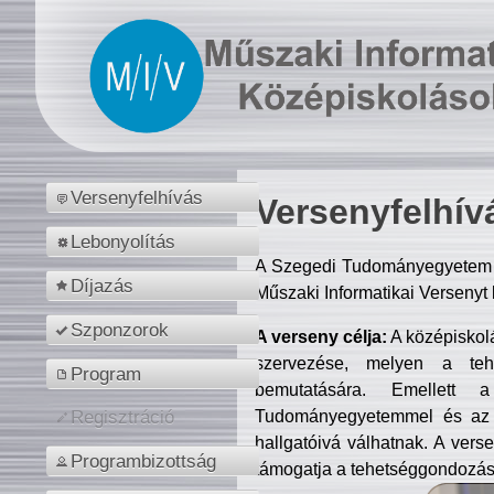
Versenyfelhívás
Versenyfelhív
Lebonyolítás
A Szegedi Tudományegyetem M
Díjazás
Műszaki Informatikai Versenyt
Szponzorok
A verseny célja:
A középiskol
szervezése, melyen a tehe
Program
bemutatására. Emellett 
Tudományegyetemmel és az o
Regisztráció
hallgatóivá válhatnak. A verse
Programbizottság
támogatja a tehetséggondozást