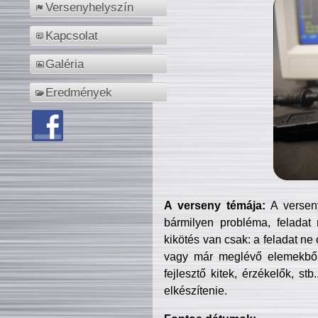
Versenyhelyszín
Kapcsolat
Galéria
Eredmények
A verseny témája:
A verseny
bármilyen probléma, feladat
kikötés van csak: a feladat ne
vagy már meglévő elemekből ö
fejlesztő kitek, érzékelők, st
elkészítenie.