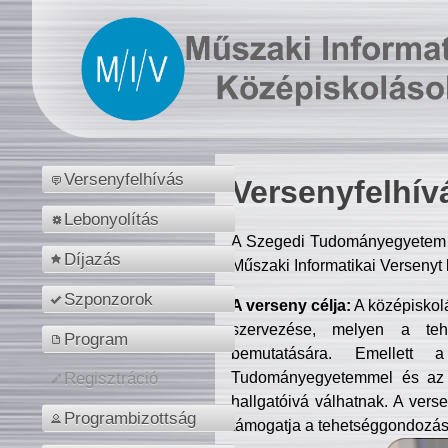
Versenyfelhívás
Versenyfelhív
Lebonyolítás
A Szegedi Tudományegyetem M
Díjazás
Műszaki Informatikai Versenyt
Szponzorok
A verseny célja:
A középiskol
szervezése, melyen a tehe
Program
bemutatására. Emellett 
Tudományegyetemmel és az o
Regisztráció
hallgatóivá válhatnak. A verse
Programbizottság
támogatja a tehetséggondozást