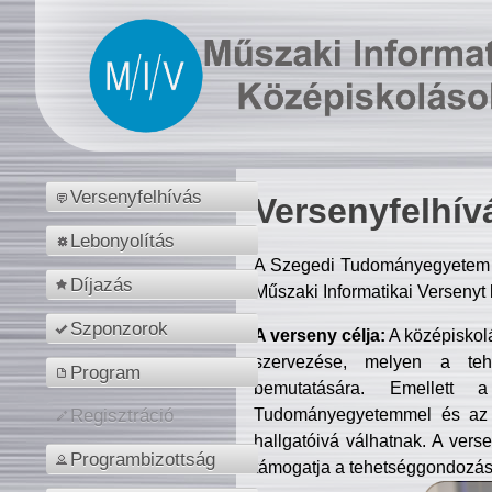
Versenyfelhívás
Versenyfelhív
Lebonyolítás
A Szegedi Tudományegyetem M
Díjazás
Műszaki Informatikai Versenyt
Szponzorok
A verseny célja:
A középiskol
szervezése, melyen a tehe
Program
bemutatására. Emellett 
Tudományegyetemmel és az o
Regisztráció
hallgatóivá válhatnak. A verse
Programbizottság
támogatja a tehetséggondozást