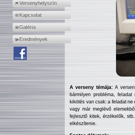
Versenyhelyszín
Kapcsolat
Galéria
Eredmények
A verseny témája:
A verseny
bármilyen probléma, feladat
kikötés van csak: a feladat ne
vagy már meglévő elemekből ö
fejlesztő kitek, érzékelők, st
elkészítenie.