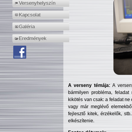
Versenyhelyszín
Kapcsolat
Galéria
Eredmények
A verseny témája:
A verseny
bármilyen probléma, feladat
kikötés van csak: a feladat ne
vagy már meglévő elemekből ö
fejlesztő kitek, érzékelők, st
elkészítenie.