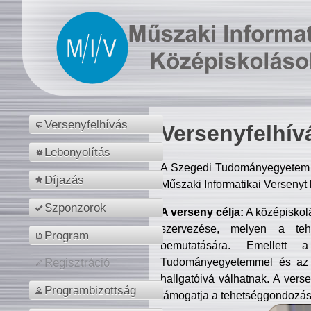
Versenyfelhívás
Versenyfelhív
Lebonyolítás
A Szegedi Tudományegyetem M
Díjazás
Műszaki Informatikai Versenyt
Szponzorok
A verseny célja:
A középiskol
szervezése, melyen a tehe
Program
bemutatására. Emellett 
Tudományegyetemmel és az o
Regisztráció
hallgatóivá válhatnak. A verse
Programbizottság
támogatja a tehetséggondozást