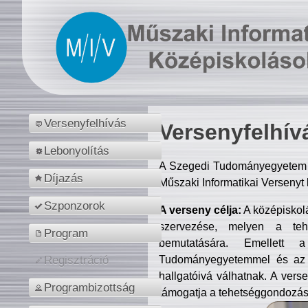
Versenyfelhívás
Versenyfelhív
Lebonyolítás
A Szegedi Tudományegyetem M
Díjazás
Műszaki Informatikai Versenyt
Szponzorok
A verseny célja:
A középiskol
szervezése, melyen a tehe
Program
bemutatására. Emellett 
Tudományegyetemmel és az o
Regisztráció
hallgatóivá válhatnak. A verse
Programbizottság
támogatja a tehetséggondozást