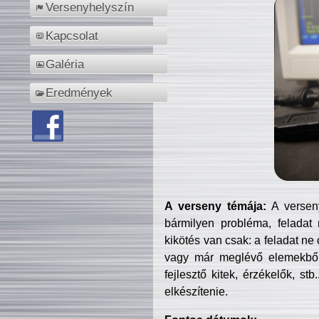
Versenyhelyszín
Kapcsolat
Galéria
Eredmények
A verseny témája:
A verseny
bármilyen probléma, feladat
kikötés van csak: a feladat ne
vagy már meglévő elemekből ö
fejlesztő kitek, érzékelők, st
elkészítenie.