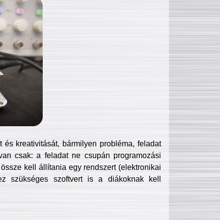
és kreativitását, bármilyen probléma, feladat
van csak: a feladat ne csupán programozási
ssze kell állítania egy rendszert (elektronikai
hez szükséges szoftvert is a diákoknak kell