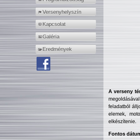
Versenyhelyszín
Kapcsolat
Galéria
Eredmények
A verseny té
megoldásával
feladatból áll
elemek, motor
elkészítenie.
Fontos dátu