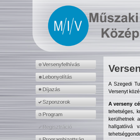
Versenyfelhívás
Versen
Lebonyolítás
A Szegedi Tu
Díjazás
Versenyt közé
Szponzorok
A verseny cél
tehetséges, k
Program
kerülhetnek 
hallgatóivá 
Regisztráció
tehetséggondo
Programbizottság