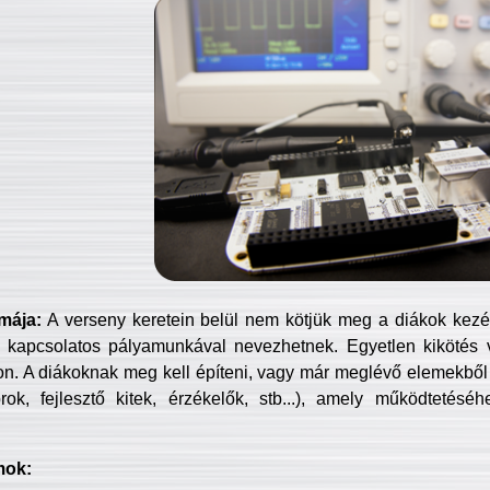
mája:
A verseny keretein belül nem kötjük meg a diákok kezét 
 kapcsolatos pályamunkával nevezhetnek. Egyetlen kikötés 
jon. A diákoknak meg kell építeni, vagy már meglévő elemekből ö
ok, fejlesztő kitek, érzékelők, stb...), amely működtetésé
mok: