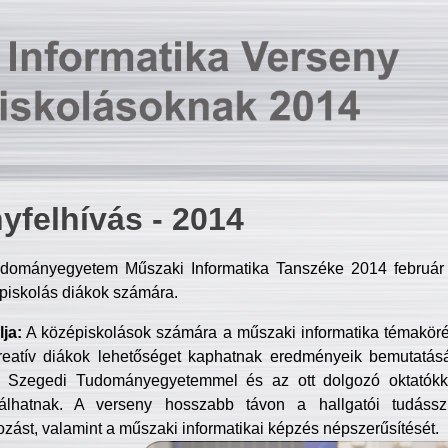
yfelhívás - 2014
dományegyetem Műszaki Informatika Tanszéke 2014 február 2
piskolás diákok számára.
ja:
A középiskolások számára a műszaki informatika témakör
reatív diákok lehetőséget kaphatnak eredményeik bemutatásá
a Szegedi Tudományegyetemmel és az ott dolgozó oktatókka
válhatnak. A verseny hosszabb távon a hallgatói tudásszi
zást, valamint a műszaki informatikai képzés népszerűsítését.